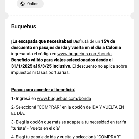
public
Online
Buquebus
¡La escapada que necesitabas!
Disfrutá de un
15% de
descuento en pasajes de ida y vuelta en el día a Colonia
ingresando el código en
www.buquebus.com/bonda
.
Beneficio válido para viajes seleccionados desde el
31/1/2025 al 9/3/25 inclusive
. El descuento no aplica sobre
impuestos ni tasas portuarias.
Pasos para acceder al beneficio:
1- Ingresá en
www.buquebus.com/bonda
2- Seleccioná “COMPRAR” en la opción de IDA Y VUELTA EN
EL DÍA.
3- Elegí la opción que más se adapte a tu necesidad en tarifa
"turista" - "vuelta en el día"
4- Elegí tu pasaje de ida y vuelta y seleccioná “COMPRAR”