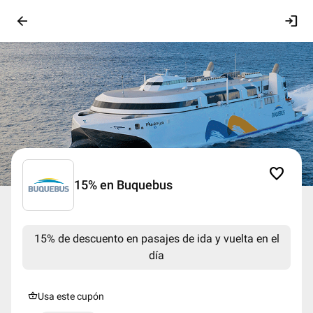
arrow_back
login
favorite
15% en Buquebus
15% de descuento en pasajes de ida y vuelta en el
día
shopping_basket
Usa este cupón